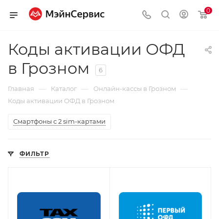
0
Коды активации ОФД
в Грозном
6
—
—
—
Главная
Каталог
Онлайн-кассы в Грозном
Коды активации ОФД в Грозном
Смартфоны с 2 sim-картами
ФИЛЬТР