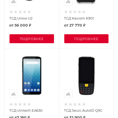
ТСД Urovo U2
ТСД Kaicom K901
от
56 000 ₽
от
27 770 ₽
ПОДРОБНЕЕ
ПОДРОБНЕЕ
ТСД Unitech EA630
ТСД Seuic AutoID Q9С
от
47 160 ₽
от
32 900 ₽