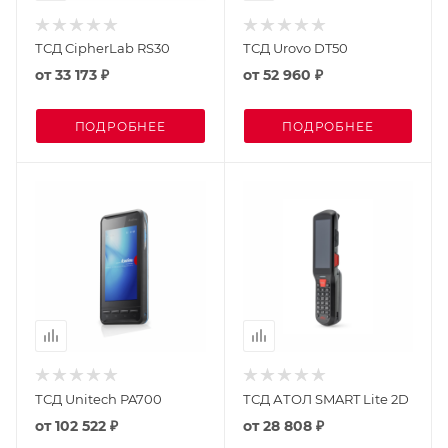
ТСД CipherLab RS30
ТСД Urovo DT50
от
33 173 ₽
от
52 960 ₽
ПОДРОБНЕЕ
ПОДРОБНЕЕ
ТСД Unitech PA700
ТСД АТОЛ SMART Lite 2D
от
102 522 ₽
от
28 808 ₽