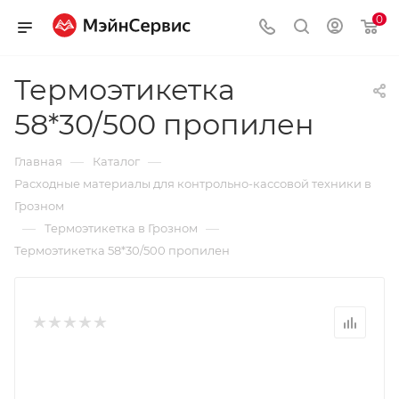
0
Термоэтикетка
58*30/500 пропилен
—
—
Главная
Каталог
Расходные материалы для контрольно-кассовой техники в
Грозном
—
—
Термоэтикетка в Грозном
Термоэтикетка 58*30/500 пропилен